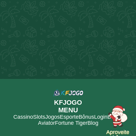
KFJOGO
MENU
Cassino
Slots
Jogos
Esporte
Bônus
Login
Baixar
Aviator
Fortune Tiger
Blog
Aproveite