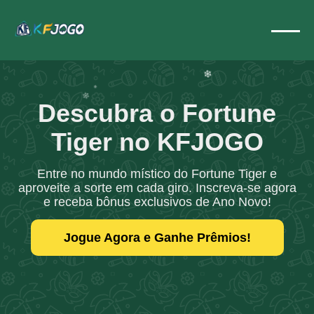
❄
❄
❄
❄
❄
❄
Descubra o Fortune
❄
❄
❄
Tiger no KFJOGO
Entre no mundo místico do Fortune Tiger e
aproveite a sorte em cada giro. Inscreva-se agora
e receba bônus exclusivos de Ano Novo!
Jogue Agora e Ganhe Prêmios!