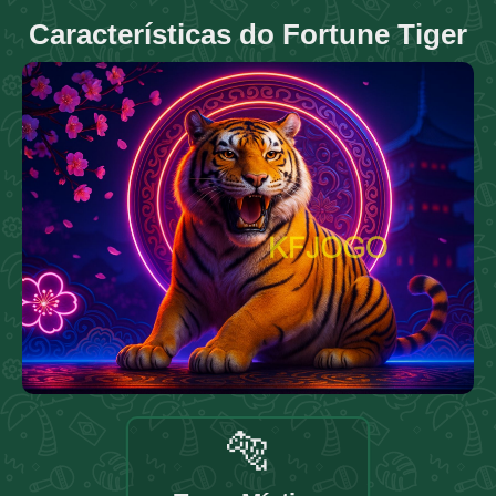
Características do Fortune Tiger
🐅