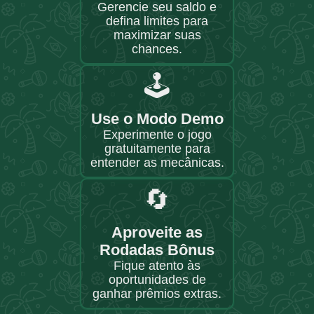
Gerencie seu saldo e
defina limites para
maximizar suas
chances.
🕹️
Use o Modo Demo
Experimente o jogo
gratuitamente para
entender as mecânicas.
🔄
Aproveite as
Rodadas Bônus
Fique atento às
oportunidades de
ganhar prêmios extras.