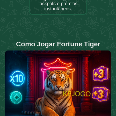
jackpots e prêmios
instantâneos.
Como Jogar Fortune Tiger